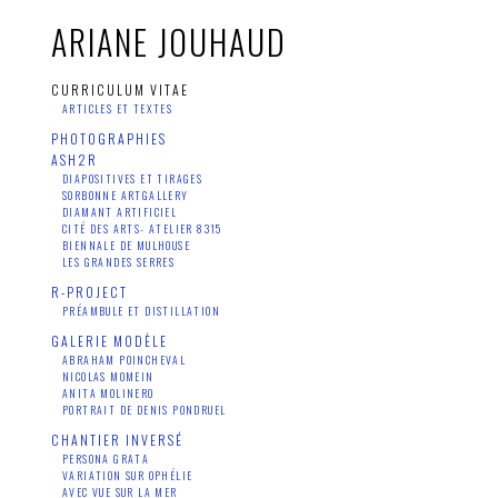
ARIANE JOUHAUD
CURRICULUM VITAE
ARTICLES ET TEXTES
PHOTOGRAPHIES
ASH2R
DIAPOSITIVES ET TIRAGES
SORBONNE ARTGALLERY
DIAMANT ARTIFICIEL
CITÉ DES ARTS- ATELIER 8315
BIENNALE DE MULHOUSE
LES GRANDES SERRES
R-PROJECT
PRÉAMBULE ET DISTILLATION
GALERIE MODÈLE
ABRAHAM POINCHEVAL
NICOLAS MOMEIN
ANITA MOLINERO
PORTRAIT DE DENIS PONDRUEL
CHANTIER INVERSÉ
PERSONA GRATA
VARIATION SUR OPHÉLIE
AVEC VUE SUR LA MER