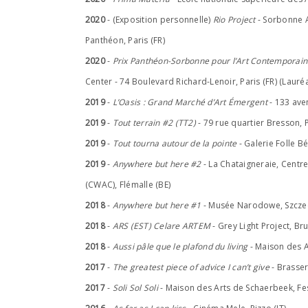
2020
- (Exposition personnelle)
Rio Project
- Sorbonne A
Panthéon, Paris (FR)
2020
-
Prix Panthéon-Sorbonne pour l’Art Contemporai
Center - 74 Boulevard Richard-Lenoir, Paris (FR) (Lauréa
2019
-
L’Oasis : Grand Marché d’Art Émergent
- 133 aven
2019
-
Tout terrain #2 (TT2)
- 79 rue quartier Bresson, P
2019
-
Tout tourna autour de la pointe
- Galerie Folle Bé
2019
-
Anywhere but here #2
- La Chataigneraie, Centr
(CWAC), Flémalle (BE)
2018
-
Anywhere but here #1
- Musée Narodowe, Szczec
2018
-
ARS (EST) Celare ARTEM
- Grey Light Project, Bru
2018
-
Aussi pâle que le plafond du living
- Maison des Ar
2017
-
The greatest piece of advice I can’t give
- Brasser
2017
-
Soli Sol Soli
- Maison des Arts de Schaerbeek, Fest