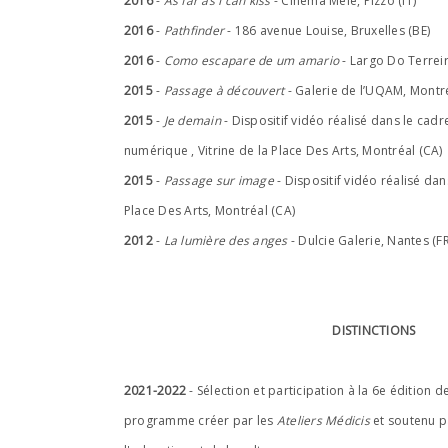
2016
-
As far as I can kiss
- Cinéma Mele, Pizzo (IT)
2016
-
Pathfinder
- 186 avenue Louise, Bruxelles (BE)
2016
-
Como escapare de um amario
- Largo Do Terreir
2015
-
Passage à découvert
- Galerie de l’UQAM, Montre
2015
-
Je demain
- Dispositif vidéo réalisé dans le cad
numérique , Vitrine de la Place Des Arts, Montréal (CA)
2015
-
Passage sur image
- Dispositif vidéo réalisé da
Place Des Arts, Montréal (CA)
2012
-
La lumière des anges
- Dulcie Galerie, Nantes (FR
DISTINCTIONS
2021-2022
- Sélection et participation à la 6e édition d
programme créer par les
Ateliers Médicis
et soutenu p