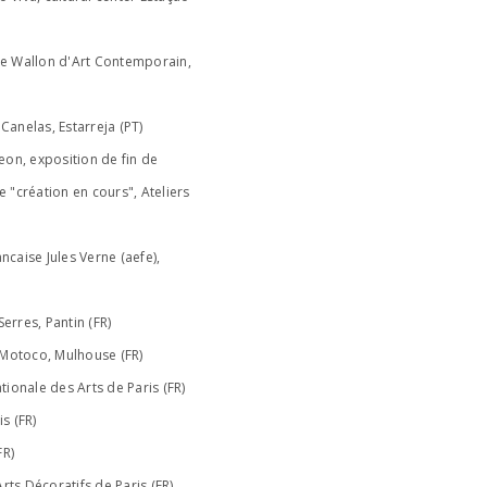
e Wallon d'Art Contemporain,
 Canelas, Estarreja (PT)
on, exposition de fin de
 "création en cours", Ateliers
ancaise Jules Verne (aefe),
Serres, Pantin (FR)
 Motoco, Mulhouse (FR)
ationale des Arts de Paris (FR)
is (FR)
FR)
rts Décoratifs de Paris (FR)