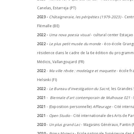
Canelas, Estarreja (PT)
2023 -
Châtaigneraie, les péripéties (1979-2023)
-
Centr
Flémalle
(BE)
2022 -
Uma nova poesia visual
- cultural center Estaçao
2022 -
Le plus petit musée du monde
- éco-école Grange
résidence dans le cadre de la 6e édition du programme
Médicis, Vallangoujard (FR)
2022
-
Ma ville rêvée : modelage et maquette
- école fr
Helsinki (FI)
2022
-
Le Bureau d'investigation du Sacré
, les Grandes 
2021
-
Biennale d'art contemporain de Mulhouse 021
-
2021
- (Exposition personnelle)
Affleurage
- Cité intern
2021
-
Open Studio
- Cité internationale des Arts de Par
2020
-
Un plus grand Lac
- Magasins Généraux, Pantin (
2020
-
Prima Materia
- Ecole nationale Supérieure des A