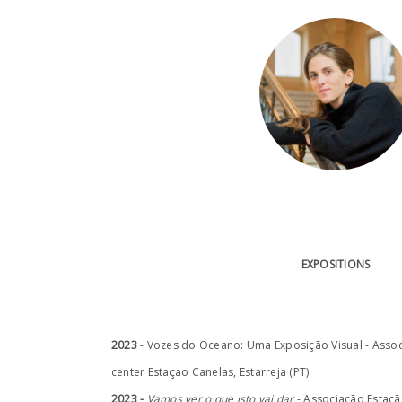
EXPOSITIONS
2023
- Vozes do Oceano: Uma Exposição Visual - Associ
center Estaçao Canelas, Estarreja (PT)
2023 -
Vamos ver o que isto vai dar
- Associação Estação