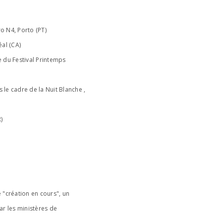
o N4, Porto (PT)
́al (CA)
re du Festival Printemps
ns le cadre de la Nuit Blanche ,
)
e "création en cours", un
ar les ministères de