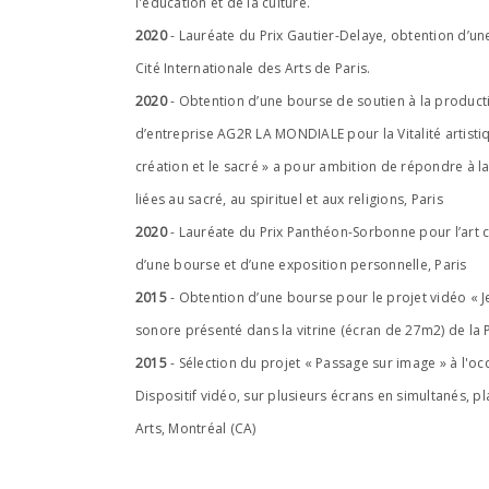
l'education et de la culture.
2020
- Lauréate du Prix Gautier-Delaye, obtention d’une 
Cité Internationale des Arts de Paris.
2020
- Obtention d’une bourse de soutien à la producti
d’entreprise AG2R LA MONDIALE pour la Vitalité artistiq
création et le sacré » a pour ambition de répondre à 
liées au sacré, au spirituel et aux religions, Paris
2020
- Lauréate du Prix Panthéon-Sorbonne pour l’art
d’une bourse et d’une exposition personnelle, Paris
2015
- Obtention d’une bourse pour le projet vidéo « Je
sonore présenté dans la vitrine (écran de 27m2) de la 
2015
- Sélection du projet « Passage sur image » à l'oc
Dispositif vidéo, sur plusieurs écrans en simultanés, p
Arts, Montréal (CA)