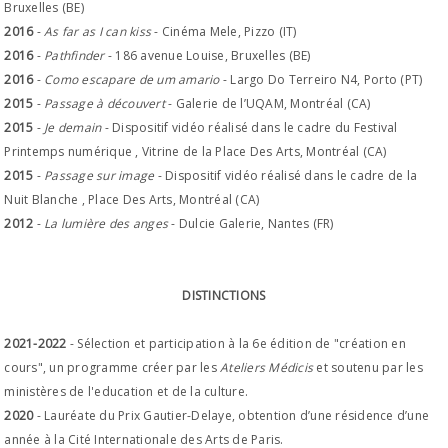
Bruxelles (BE)
2016
-
As far as I can kiss
- Cinéma Mele, Pizzo (IT)
2016
-
Pathfinder
- 186 avenue Louise, Bruxelles (BE)
2016
-
Como escapare de um amario
- Largo Do Terreiro N4, Porto (PT)
2015
-
Passage à découvert
- Galerie de l’UQAM, Montréal (CA)
2015
-
Je demain
- Dispositif vidéo réalisé dans le cadre du Festival
Printemps numérique , Vitrine de la Place Des Arts, Montréal (CA)
2015
-
Passage sur image
- Dispositif vidéo réalisé dans le cadre de la
Nuit Blanche , Place Des Arts, Montréal (CA)
2012
-
La lumière des anges
- Dulcie Galerie, Nantes (FR)
DISTINCTIONS
2021-2022
- Sélection et participation à la 6e édition de "création en
cours", un programme créer par les
Ateliers Médicis
et soutenu par les
ministères de l'education et de la culture.
2020
- Lauréate du Prix Gautier-Delaye, obtention d’une résidence d’une
année à la Cité Internationale des Arts de Paris.