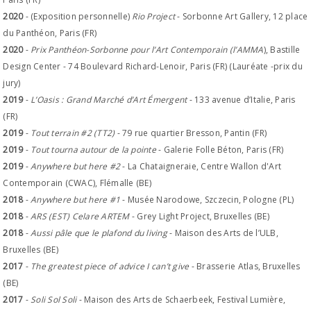
2020
- (Exposition personnelle)
Rio Project
- Sorbonne Art Gallery, 12 place
du Panthéon, Paris (FR)
2020
-
Prix Panthéon-Sorbonne pour l’Art Contemporain (l’AMMA
), Bastille
Design Center - 74 Boulevard Richard-Lenoir, Paris (FR) (Lauréate -prix du
jury)
2019
-
L’Oasis : Grand Marché d’Art Émergent
- 133 avenue d’Italie, Paris
(FR)
2019
-
Tout terrain #2 (TT2)
- 79 rue quartier Bresson, Pantin (FR)
2019
-
Tout tourna autour de la pointe
- Galerie Folle Béton, Paris (FR)
2019
-
Anywhere but here #2
- La Chataigneraie, Centre Wallon d'Art
Contemporain (CWAC), Flémalle (BE)
2018
-
Anywhere but here #1
- Musée Narodowe, Szczecin, Pologne (PL)
2018
-
ARS (EST) Celare ARTEM
- Grey Light Project, Bruxelles (BE)
2018
-
Aussi pâle que le plafond du living
- Maison des Arts de l’ULB,
Bruxelles (BE)
2017
-
The greatest piece of advice I can’t give
- Brasserie Atlas, Bruxelles
(BE)
2017
-
Soli Sol Soli
- Maison des Arts de Schaerbeek, Festival Lumière,