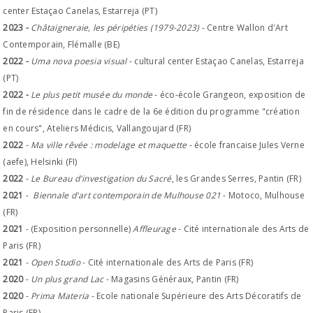
center Estaçao Canelas, Estarreja (PT)
2023 -
Châtaigneraie, les péripéties (1979-2023)
-
Centre Wallon d'Art
Contemporain, Flémalle
(BE)
2022 -
Uma nova poesia visual
- cultural center Estaçao Canelas, Estarreja
(PT)
2022 -
Le plus petit musée du monde
- éco-école Grangeon, exposition de
fin de résidence dans le cadre de la 6e édition du programme "création
en cours", Ateliers Médicis, Vallangoujard (FR)
2022
-
Ma ville rêvée : modelage et maquette
- école francaise Jules Verne
(aefe), Helsinki (FI)
2022
-
Le Bureau d'investigation du Sacré
, les Grandes Serres, Pantin (FR)
2021
-
Biennale d'art contemporain de Mulhouse 021
- Motoco, Mulhouse
(FR)
2021
- (Exposition personnelle)
Affleurage
- Cité internationale des Arts de
Paris (FR)
2021
-
Open Studio
- Cité internationale des Arts de Paris (FR)
2020
-
Un plus grand Lac
- Magasins Généraux, Pantin (FR)
2020
-
Prima Materia
- Ecole nationale Supérieure des Arts Décoratifs de
Paris (FR)