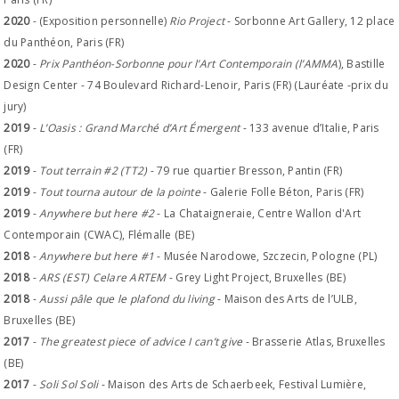
2020
- (Exposition personnelle)
Rio Project
- Sorbonne Art Gallery, 12 place
du Panthéon, Paris (FR)
2020
-
Prix Panthéon-Sorbonne pour l’Art Contemporain (l’AMMA
), Bastille
Design Center - 74 Boulevard Richard-Lenoir, Paris (FR) (Lauréate -prix du
jury)
2019
-
L’Oasis : Grand Marché d’Art Émergent
- 133 avenue d’Italie, Paris
(FR)
2019
-
Tout terrain #2 (TT2)
- 79 rue quartier Bresson, Pantin (FR)
2019
-
Tout tourna autour de la pointe
- Galerie Folle Béton, Paris (FR)
2019
-
Anywhere but here #2
- La Chataigneraie, Centre Wallon d'Art
Contemporain (CWAC), Flémalle (BE)
2018
-
Anywhere but here #1
- Musée Narodowe, Szczecin, Pologne (PL)
2018
-
ARS (EST) Celare ARTEM
- Grey Light Project, Bruxelles (BE)
2018
-
Aussi pâle que le plafond du living
- Maison des Arts de l’ULB,
Bruxelles (BE)
2017
-
The greatest piece of advice I can’t give
- Brasserie Atlas, Bruxelles
(BE)
2017
-
Soli Sol Soli
- Maison des Arts de Schaerbeek, Festival Lumière,