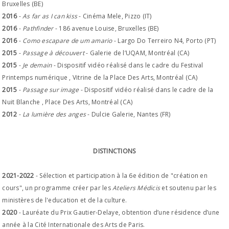
Bruxelles (BE)
2016
-
As far as I can kiss
- Cinéma Mele, Pizzo (IT)
2016
-
Pathfinder
- 186 avenue Louise, Bruxelles (BE)
2016
-
Como escapare de um amario
- Largo Do Terreiro N4, Porto (PT)
2015
-
Passage à découvert
- Galerie de l’UQAM, Montréal (CA)
2015
-
Je demain
- Dispositif vidéo réalisé dans le cadre du Festival
Printemps numérique , Vitrine de la Place Des Arts, Montréal (CA)
2015
-
Passage sur image
- Dispositif vidéo réalisé dans le cadre de la
Nuit Blanche , Place Des Arts, Montréal (CA)
2012
-
La lumière des anges
- Dulcie Galerie, Nantes (FR)
DISTINCTIONS
2021-2022
- Sélection et participation à la 6e édition de "création en
cours", un programme créer par les
Ateliers Médicis
et soutenu par les
ministères de l'education et de la culture.
2020
- Lauréate du Prix Gautier-Delaye, obtention d’une résidence d’une
année à la Cité Internationale des Arts de Paris.