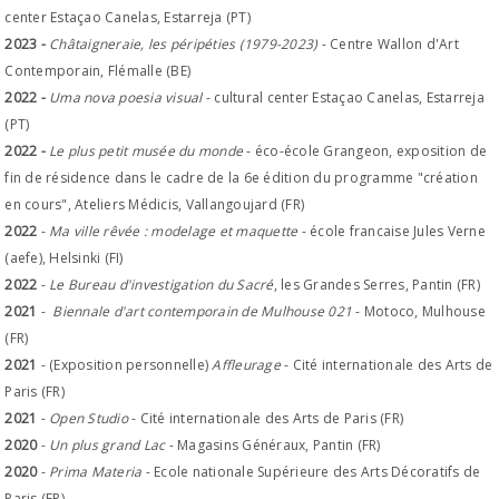
center Estaçao Canelas, Estarreja (PT)
2023 -
Châtaigneraie, les péripéties (1979-2023)
-
Centre Wallon d'Art
Contemporain, Flémalle
(BE)
2022 -
Uma nova poesia visual
- cultural center Estaçao Canelas, Estarreja
(PT)
2022 -
Le plus petit musée du monde
- éco-école Grangeon, exposition de
fin de résidence dans le cadre de la 6e édition du programme "création
en cours", Ateliers Médicis, Vallangoujard (FR)
2022
-
Ma ville rêvée : modelage et maquette
- école francaise Jules Verne
(aefe), Helsinki (FI)
2022
-
Le Bureau d'investigation du Sacré
, les Grandes Serres, Pantin (FR)
2021
-
Biennale d'art contemporain de Mulhouse 021
- Motoco, Mulhouse
(FR)
2021
- (Exposition personnelle)
Affleurage
- Cité internationale des Arts de
Paris (FR)
2021
-
Open Studio
- Cité internationale des Arts de Paris (FR)
2020
-
Un plus grand Lac
- Magasins Généraux, Pantin (FR)
2020
-
Prima Materia
- Ecole nationale Supérieure des Arts Décoratifs de
Paris (FR)